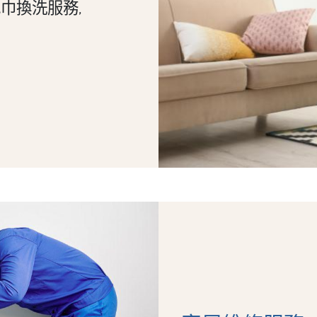
巾換洗服務,