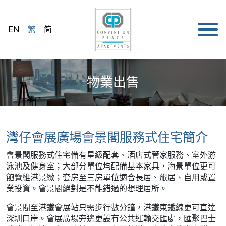
EN
繁
简
物業出售
灣仔會展廣場會景閣服務式住宅簡介
會景閣服務式住宅備有星級配套、酒店式管家服務、室外游
泳池及健身室；大部分單位均配備基本家具，海景單位更可
飽覽維港景緻；套房至三房單位適合長居、旅居、自用或置
業投資。會景閣絕對是不能錯過的想理居所。
會景閣至港鐵會展站只需步行數分鐘，港鐵東鐵線更可直達
深圳口岸。會展廣場旁邊更設有公共運輸交匯處，匯聚巴士